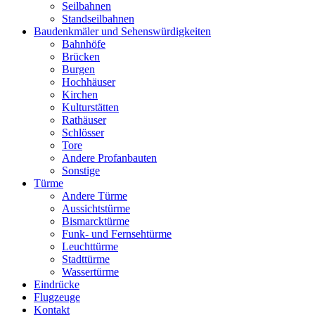
Seilbahnen
Standseilbahnen
Baudenkmäler und Sehenswürdigkeiten
Bahnhöfe
Brücken
Burgen
Hochhäuser
Kirchen
Kulturstätten
Rathäuser
Schlösser
Tore
Andere Profanbauten
Sonstige
Türme
Andere Türme
Aussichtstürme
Bismarcktürme
Funk- und Fernsehtürme
Leuchttürme
Stadttürme
Wassertürme
Eindrücke
Flugzeuge
Kontakt