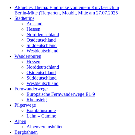
Aktuelles Thema: Eindrücke von einem Kurzbesuch in
Berlin-Mitte (Tiergarten, Moabit, Mitte am 27.07.2025
Städtetrips
Ausland
Hessen
Norddeutschland
Ostdeutschland
Süddeutschland
Westdeutschland
Wandertouren
Hessen
Norddeutschland
Ostdeutschland
Süddeutschland
Westdeutschland
Fernwanderwege
Europäische Fernwanderwege E1-9
Rheinsteig
Pilgerwege
Bonifatiusroute
Lahn – Camino
Alpen
Alpenvereinshütten
Bergbahnen