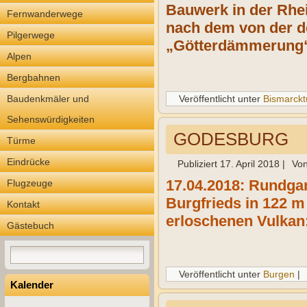
Bauwerk
in der Rhe
Fernwanderwege
nach dem von der d
Pilgerwege
„Götterdämmerung“ 
Alpen
Bergbahnen
Baudenkmäler und
Veröffentlicht unter
Bismarck
Sehenswürdigkeiten
GODESBURG
Türme
Eindrücke
Publiziert
17. April 2018
|
Vo
17.04.2018: Rundga
Flugzeuge
Burgfrieds in 122 m
Kontakt
erloschenen Vulkan
Gästebuch
Veröffentlicht unter
Burgen
|
Kalender