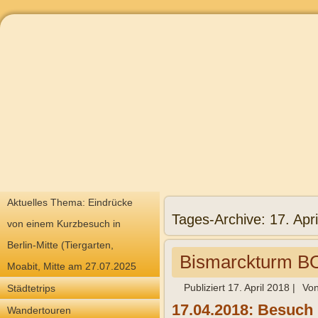
Aktuelles Thema: Eindrücke
Tages-Archive:
17. Apr
von einem Kurzbesuch in
Berlin-Mitte (Tiergarten,
Bismarckturm
Moabit, Mitte am 27.07.2025
Publiziert
17. April 2018
|
Vo
Städtetrips
17.04.2018: Besuch
Wandertouren