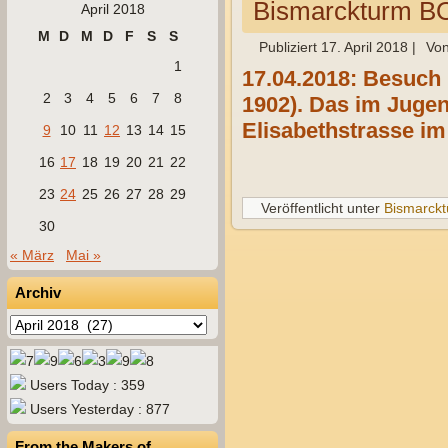
Bismarckturm
April 2018
M
D
M
D
F
S
S
Publiziert
17. April 2018
|
Vo
1
17.04.2018: Besuch
2
3
4
5
6
7
8
1902). Das im Jugen
Elisabethstrasse im
9
10
11
12
13
14
15
16
17
18
19
20
21
22
23
24
25
26
27
28
29
Veröffentlicht unter
Bismarck
30
« März
Mai »
Archiv
Archiv
Users Today : 359
Users Yesterday : 877
From the Makers of…