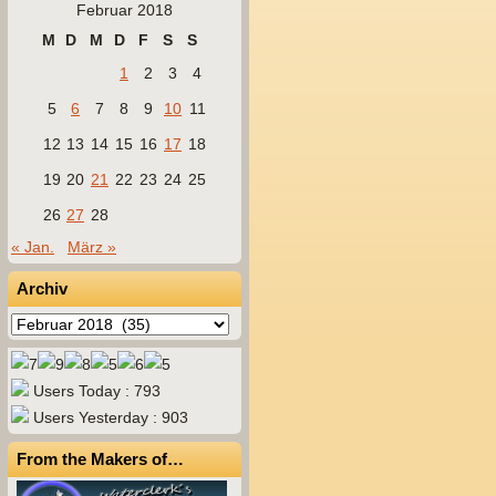
Februar 2018
M
D
M
D
F
S
S
1
2
3
4
5
6
7
8
9
10
11
12
13
14
15
16
17
18
19
20
21
22
23
24
25
26
27
28
« Jan.
März »
Archiv
Archiv
Users Today : 793
Users Yesterday : 903
From the Makers of…