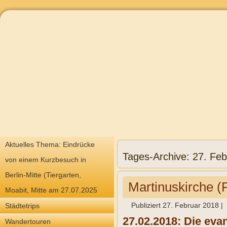
Aktuelles Thema: Eindrücke
Tages-Archive:
27. Feb
von einem Kurzbesuch in
Berlin-Mitte (Tiergarten,
Martinuskirche 
Moabit, Mitte am 27.07.2025
Publiziert
27. Februar 2018
|
Städtetrips
27.02.2018: Die eva
Wandertouren