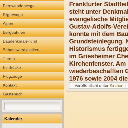
Frankfurter Stadtte
Fernwanderwege
steht unter Denkma
Pilgerwege
evangelische Mitglie
Alpen
Gustav-Adolfs-Vere
Bergbahnen
konnte mit dem Bau
Grundsteinlegung. N
Baudenkmäler und
Historismus fertigg
Sehenswürdigkeiten
im Griesheimer Che
Türme
Kirchenfenster. Am 
Eindrücke
wiederbeschafften 
Flugzeuge
1976 sowie 2004 die
Kontakt
Veröffentlicht unter
Kirchen
|
Gästebuch
Kalender