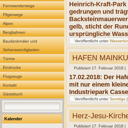
Heinrich-Kraft-Park
Fernwanderwege
gedrungen und trägt
Pilgerwege
Backsteinmauerwerk,
Alpen
gelb, sticht der Run
Bergbahnen
ursprüngliche Wasse
Veröffentlicht unter
Wassertü
Baudenkmäler und
Sehenswürdigkeiten
HAFEN MAINKUR 
Türme
Eindrücke
Publiziert
17. Februar 2018
|
17.02.2018: Der Haf
Flugzeuge
mit nur einem klein
Kontakt
Industriepark Casse
Gästebuch
Veröffentlicht unter
Sonstige
Herz-Jesu-Kirch
Kalender
Publiziert
17. Februar 2018
|