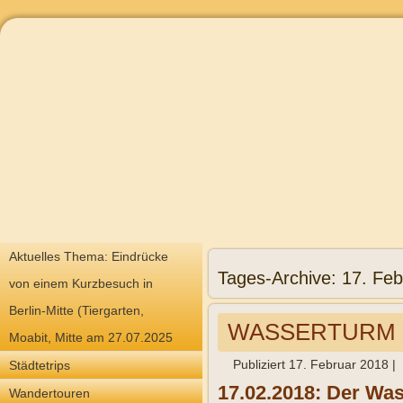
Aktuelles Thema: Eindrücke
Tages-Archive:
17. Feb
von einem Kurzbesuch in
Berlin-Mitte (Tiergarten,
WASSERTURM FE
Moabit, Mitte am 27.07.2025
Publiziert
17. Februar 2018
|
Städtetrips
17.02.2018: Der Wa
Wandertouren