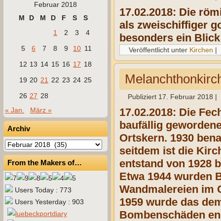
Februar 2018
17.02.2018: Die röm
M
D
M
D
F
S
S
als zweischiffiger g
1
2
3
4
besonders ein Blick
5
6
7
8
9
10
11
Veröffentlicht unter
Kirchen
|
12
13
14
15
16
17
18
Melanchthonkirc
19
20
21
22
23
24
25
26
27
28
Publiziert
17. Februar 2018
|
« Jan.
März »
17.02.2018: Die Fec
baufällig gewordene
Archiv
Ortskern. 1930 ben
Archiv
seitdem ist die Kir
entstand von 1928 b
From the Makers of…
Etwa 1944 wurden B
Wandmalereien im C
Users Today : 773
1959 wurde das dem
Users Yesterday : 903
Bombenschäden endg