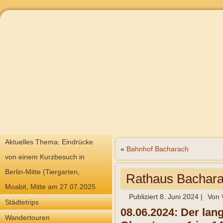
Aktuelles Thema: Eindrücke
«
Bahnhof Bacharach
von einem Kurzbesuch in
Berlin-Mitte (Tiergarten,
Rathaus Bachar
Moabit, Mitte am 27.07.2025
Publiziert
8. Juni 2024
|
Von
Städtetrips
08.06.2024: Der la
Wandertouren