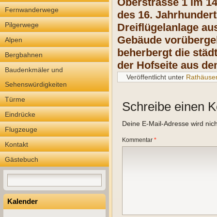
Oberstrasse 1 im 14
Fernwanderwege
des 16. Jahrhundert
Pilgerwege
Dreiflügelanlage au
Gebäude vorübergehe
Alpen
beherbergt die stä
Bergbahnen
der Hofseite aus de
Baudenkmäler und
Veröffentlicht unter
Rathäuse
Sehenswürdigkeiten
Türme
Schreibe einen 
Eindrücke
Deine E-Mail-Adresse wird nicht
Flugzeuge
Kommentar
*
Kontakt
Gästebuch
Kalender