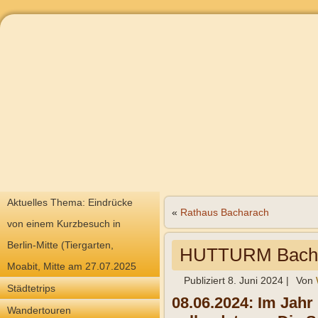
Aktuelles Thema: Eindrücke
«
Rathaus Bacharach
von einem Kurzbesuch in
Berlin-Mitte (Tiergarten,
HUTTURM Bach
Moabit, Mitte am 27.07.2025
Publiziert
8. Juni 2024
|
Von
Städtetrips
08.06.2024: Im Jah
Wandertouren