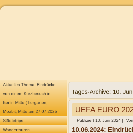
Aktuelles Thema: Eindrücke
Tages-Archive:
10. Jun
von einem Kurzbesuch in
Berlin-Mitte (Tiergarten,
UEFA EURO 20
Moabit, Mitte am 27.07.2025
Publiziert
10. Juni 2024
|
Vo
Städtetrips
10.06.2024:
Eindrüc
Wandertouren