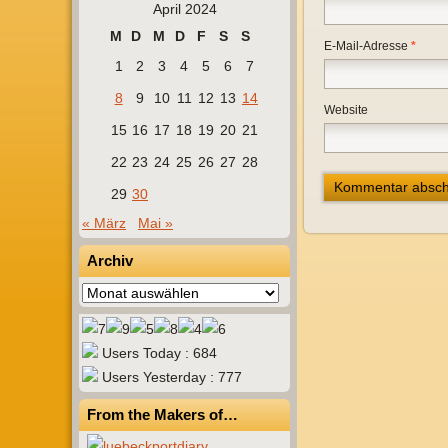
April 2024
M
D
M
D
F
S
S
E-Mail-Adresse
*
1
2
3
4
5
6
7
8
9
10
11
12
13
14
Website
15
16
17
18
19
20
21
22
23
24
25
26
27
28
29
30
« März
Mai »
Archiv
Archiv
Users Today : 684
Users Yesterday : 777
From the Makers of…