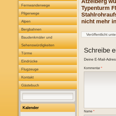
Atzelberg wu
Fernwanderwege
Typenturm FMT
Pilgerwege
Stahlrohrauf
nicht mehr in
Alpen
Bergbahnen
Veröffentlicht unte
Baudenkmäler und
Sehenswürdigkeiten
Schreibe 
Türme
Deine E-Mail-Adresse
Eindrücke
Kommentar
*
Flugzeuge
Kontakt
Gästebuch
Kalender
Name
*