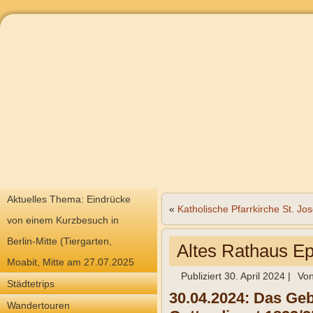
Aktuelles Thema: Eindrücke
«
Katholische Pfarrkirche St. J
von einem Kurzbesuch in
Berlin-Mitte (Tiergarten,
Altes Rathaus E
Moabit, Mitte am 27.07.2025
Publiziert
30. April 2024
|
Vo
Städtetrips
30.04.2024: Das Geb
Wandertouren