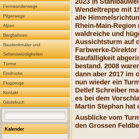
2023 in Stahlbauwei
Fernwanderwege
Wendeltreppe mit 15
Pilgerwege
alle Himmelsrichtun
Rhein-Main-Region 
Alpen
waldreiche und hüge
Bergbahnen
Aussichtsturm auf d
Baudenkmäler und
Farbwerke-Direktor 
Sehenswürdigkeiten
Baufälligkeit abger
Türme
bestand. 2008 waren
dann aber 2017 im o
Eindrücke
nun wieder ein Turm
Flugzeuge
Detlef Schreiber ma
Kontakt
es bei dem Vorschla
Gästebuch
Martin Stephan hat 
Ausblicke vom Turm
den Grossen Feldber
Kalender