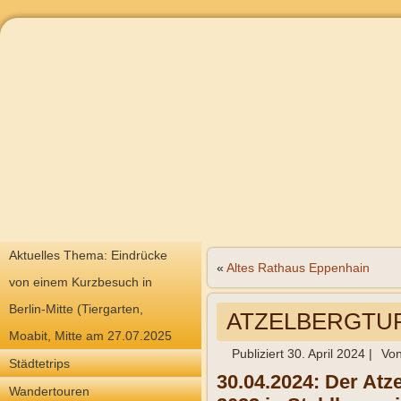
Aktuelles Thema: Eindrücke
«
Altes Rathaus Eppenhain
von einem Kurzbesuch in
Berlin-Mitte (Tiergarten,
ATZELBERGTURM
Moabit, Mitte am 27.07.2025
Publiziert
30. April 2024
|
Vo
Städtetrips
30.04.2024: Der Atz
Wandertouren