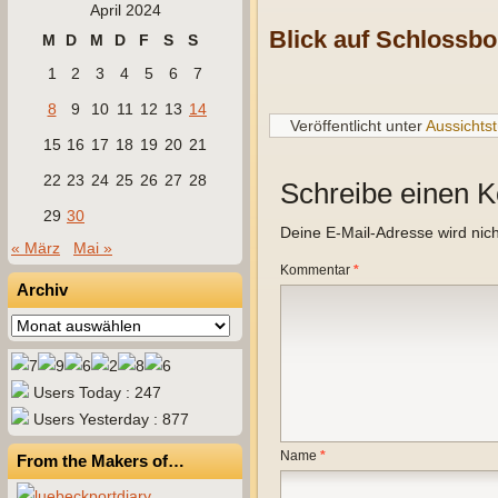
April 2024
Blick auf Schlossbo
M
D
M
D
F
S
S
1
2
3
4
5
6
7
8
9
10
11
12
13
14
Veröffentlicht unter
Aussichts
15
16
17
18
19
20
21
22
23
24
25
26
27
28
Schreibe einen 
29
30
Deine E-Mail-Adresse wird nicht
« März
Mai »
Kommentar
*
Archiv
Archiv
Users Today : 247
Users Yesterday : 877
Name
*
From the Makers of…