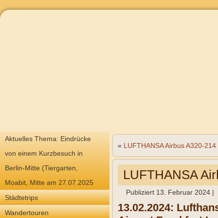
Aktuelles Thema: Eindrücke
«
LUFTHANSA Airbus A320-21
von einem Kurzbesuch in
Berlin-Mitte (Tiergarten,
LUFTHANSA Air
Moabit, Mitte am 27.07.2025
Publiziert
13. Februar 2024
|
Städtetrips
13.02.2024: Luftha
Wandertouren