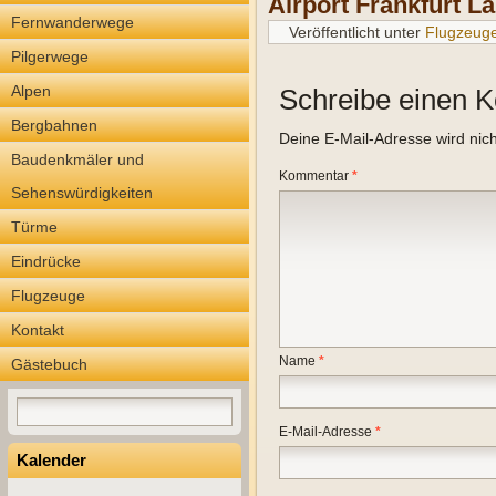
Airport Frankfurt
La
Fernwanderwege
Veröffentlicht unter
Flugzeug
Pilgerwege
Alpen
Schreibe einen 
Bergbahnen
Deine E-Mail-Adresse wird nicht
Baudenkmäler und
Kommentar
*
Sehenswürdigkeiten
Türme
Eindrücke
Flugzeuge
Kontakt
Name
*
Gästebuch
E-Mail-Adresse
*
Kalender