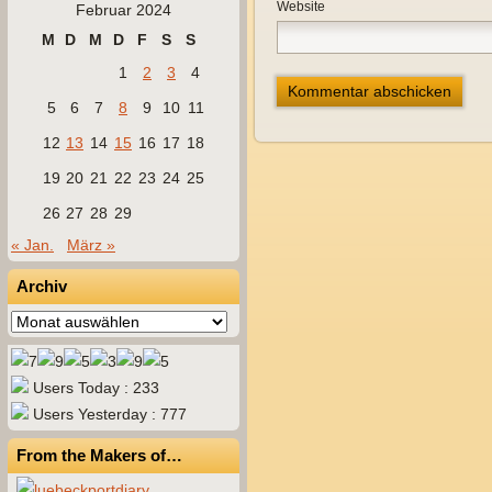
Website
Februar 2024
M
D
M
D
F
S
S
1
2
3
4
5
6
7
8
9
10
11
12
13
14
15
16
17
18
19
20
21
22
23
24
25
26
27
28
29
« Jan.
März »
Archiv
Archiv
Users Today : 233
Users Yesterday : 777
From the Makers of…