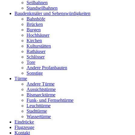
Seilbahnen
Standseilbahnen
Baudenkmäler und Sehenswürdigkeiten
Bahnhöfe
Brücken
Burgen
Hochhäuser
Kirchen
Kulturstätten
Rathäuser
Schlösser
Tore
Andere Profanbauten
Sonstige
Türme
Andere Türme
Aussichtstürme
Bismarcktürme
Funk- und Fernsehtürme
Leuchttürme
Stadttürme
Wassertürme
Eindrücke
Flugzeuge
Kontakt