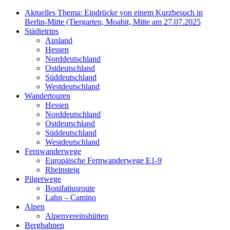
Aktuelles Thema: Eindrücke von einem Kurzbesuch in
Berlin-Mitte (Tiergarten, Moabit, Mitte am 27.07.2025
Städtetrips
Ausland
Hessen
Norddeutschland
Ostdeutschland
Süddeutschland
Westdeutschland
Wandertouren
Hessen
Norddeutschland
Ostdeutschland
Süddeutschland
Westdeutschland
Fernwanderwege
Europäische Fernwanderwege E1-9
Rheinsteig
Pilgerwege
Bonifatiusroute
Lahn – Camino
Alpen
Alpenvereinshütten
Bergbahnen