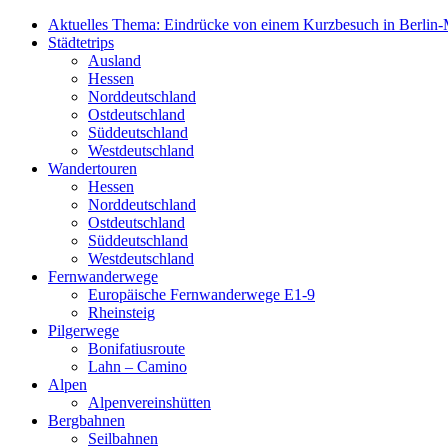
Aktuelles Thema: Eindrücke von einem Kurzbesuch in Berlin-M
Städtetrips
Ausland
Hessen
Norddeutschland
Ostdeutschland
Süddeutschland
Westdeutschland
Wandertouren
Hessen
Norddeutschland
Ostdeutschland
Süddeutschland
Westdeutschland
Fernwanderwege
Europäische Fernwanderwege E1-9
Rheinsteig
Pilgerwege
Bonifatiusroute
Lahn – Camino
Alpen
Alpenvereinshütten
Bergbahnen
Seilbahnen