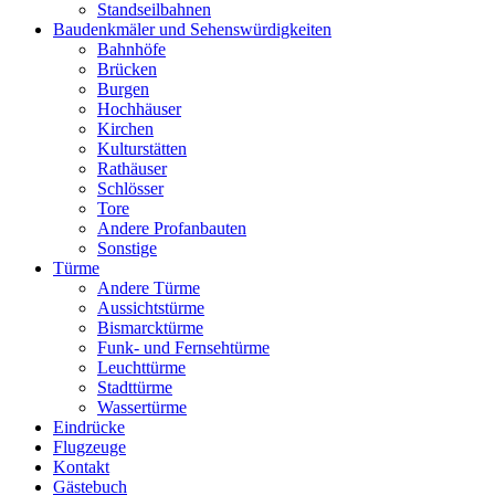
Standseilbahnen
Baudenkmäler und Sehenswürdigkeiten
Bahnhöfe
Brücken
Burgen
Hochhäuser
Kirchen
Kulturstätten
Rathäuser
Schlösser
Tore
Andere Profanbauten
Sonstige
Türme
Andere Türme
Aussichtstürme
Bismarcktürme
Funk- und Fernsehtürme
Leuchttürme
Stadttürme
Wassertürme
Eindrücke
Flugzeuge
Kontakt
Gästebuch