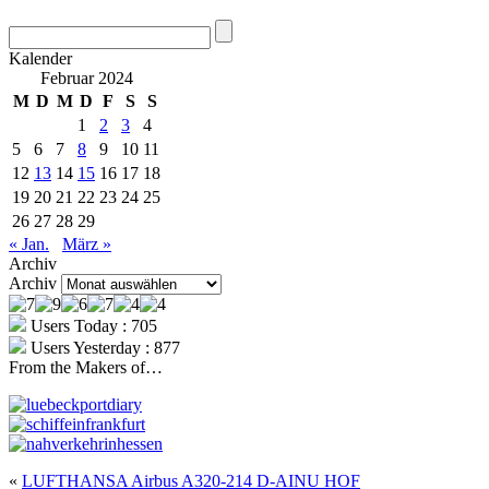
Kalender
Februar 2024
M
D
M
D
F
S
S
1
2
3
4
5
6
7
8
9
10
11
12
13
14
15
16
17
18
19
20
21
22
23
24
25
26
27
28
29
« Jan.
März »
Archiv
Archiv
Users Today : 705
Users Yesterday : 877
From the Makers of…
«
LUFTHANSA Airbus A320-214 D-AINU HOF