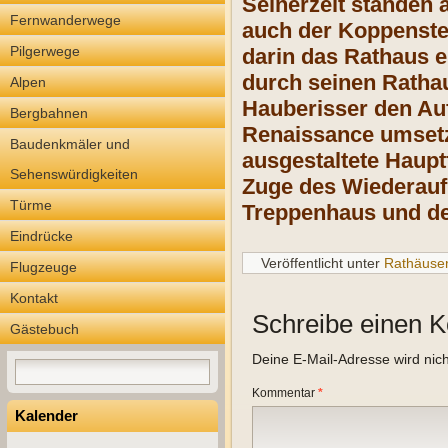
Seinerzeit standen 
Fernwanderwege
auch der Koppenstei
Pilgerwege
darin das Rathaus e
durch seinen Rathau
Alpen
Hauberisser den Auf
Bergbahnen
Renaissance umsetz
Baudenkmäler und
ausgestaltete Haupt
Sehenswürdigkeiten
Zuge des Wiederaufb
Türme
Treppenhaus und der
Eindrücke
Veröffentlicht unter
Rathäuse
Flugzeuge
Kontakt
Schreibe einen 
Gästebuch
Deine E-Mail-Adresse wird nicht
Kommentar
*
Kalender