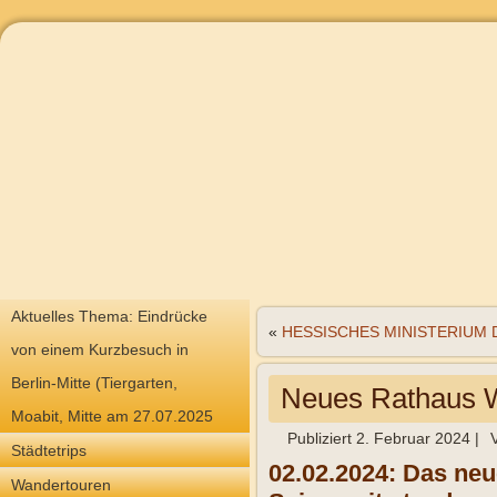
Aktuelles Thema: Eindrücke
«
HESSISCHES MINISTERIUM D
von einem Kurzbesuch in
Berlin-Mitte (Tiergarten,
Neues Rathaus 
Moabit, Mitte am 27.07.2025
Publiziert
2. Februar 2024
|
Städtetrips
02.02.2024: Das neu
Wandertouren