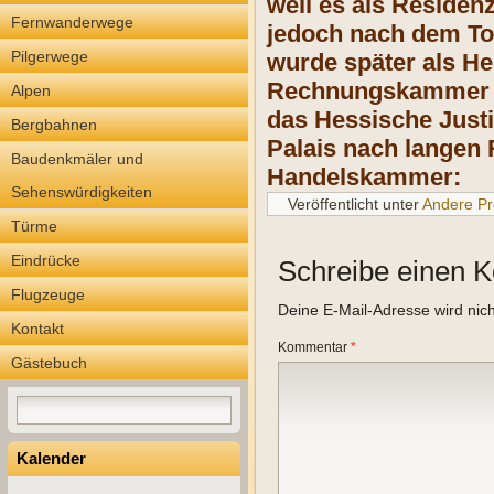
weil es als Residen
Fernwanderwege
jedoch nach dem Tod
Pilgerwege
wurde später als He
Rechnungskammer so
Alpen
das Hessische Justi
Bergbahnen
Palais nach langen 
Baudenkmäler und
Handelskammer:
Sehenswürdigkeiten
Veröffentlicht unter
Andere Pr
Türme
Eindrücke
Schreibe einen 
Flugzeuge
Deine E-Mail-Adresse wird nicht
Kontakt
Kommentar
*
Gästebuch
Kalender