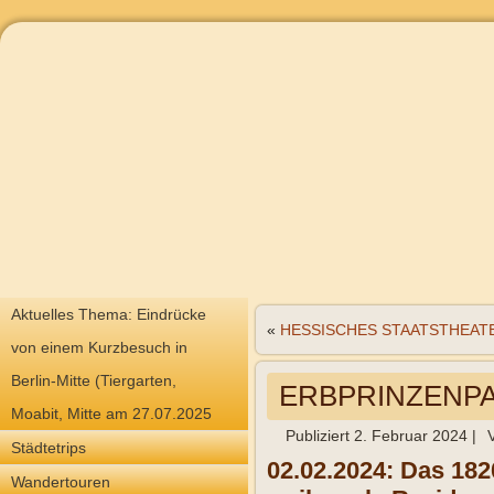
Aktuelles Thema: Eindrücke
«
HESSISCHES STAATSTHEATE
von einem Kurzbesuch in
Berlin-Mitte (Tiergarten,
ERBPRINZENPAL
Moabit, Mitte am 27.07.2025
Publiziert
2. Februar 2024
|
Städtetrips
02.02.2024: Das 182
Wandertouren