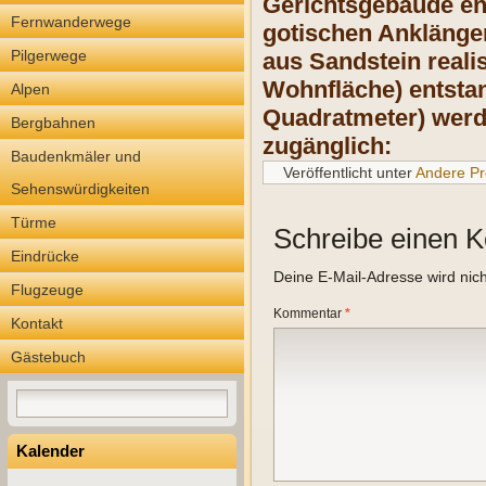
Gerichtsgebäude ent
Fernwanderwege
gotischen Anklängen
Pilgerwege
aus Sandstein real
Wohnfläche) entstan
Alpen
Quadratmeter) werde
Bergbahnen
zugänglich:
Baudenkmäler und
Veröffentlicht unter
Andere Pr
Sehenswürdigkeiten
Türme
Schreibe einen 
Eindrücke
Deine E-Mail-Adresse wird nicht
Flugzeuge
Kommentar
*
Kontakt
Gästebuch
Kalender