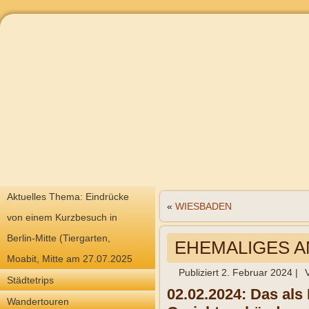
Aktuelles Thema: Eindrücke
«
WIESBADEN
von einem Kurzbesuch in
Berlin-Mitte (Tiergarten,
EHEMALIGES A
Moabit, Mitte am 27.07.2025
Publiziert
2. Februar 2024
|
Städtetrips
02.02.2024: Das als
Wandertouren