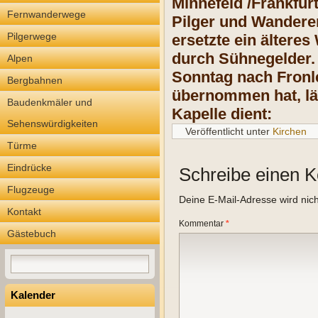
Minnefeld /Frankfur
Fernwanderwege
Pilger und Wandere
Pilgerwege
ersetzte ein ältere
durch Sühnegelder. 
Alpen
Sonntag nach Fronl
Bergbahnen
übernommen hat, lä
Baudenkmäler und
Kapelle dient:
Sehenswürdigkeiten
Veröffentlicht unter
Kirchen
Türme
Eindrücke
Schreibe einen 
Flugzeuge
Deine E-Mail-Adresse wird nicht
Kontakt
Kommentar
*
Gästebuch
Kalender