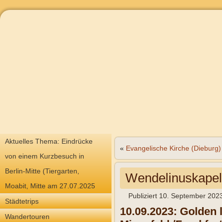
Aktuelles Thema: Eindrücke
«
Evangelische Kirche (Dieburg)
von einem Kurzbesuch in
Berlin-Mitte (Tiergarten,
Wendelinuskapel
Moabit, Mitte am 27.07.2025
Publiziert
10. September 202
Städtetrips
10.09.2023: Golden 
Wandertouren