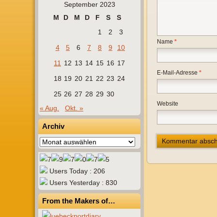
September 2023
M
D
M
D
F
S
S
1
2
3
Name
*
4
5
6
7
8
9
10
11
12
13
14
15
16
17
E-Mail-Adresse
*
18
19
20
21
22
23
24
25
26
27
28
29
30
Website
« Aug.
Okt. »
Archiv
Archiv
Users Today : 206
Users Yesterday : 830
From the Makers of…