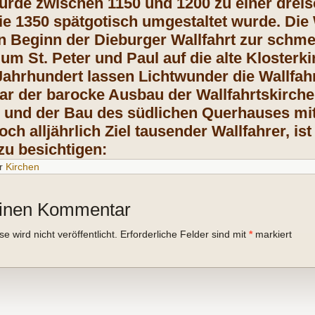
urde zwischen 1150 und 1200 zu einer dreis
ie 1350 spätgotisch umgestaltet wurde. Di
n Beginn der Dieburger Wallfahrt zur schme
ium St. Peter und Paul auf die alte Kloster
 Jahrhundert lassen Lichtwunder die Wallfah
r der barocke Ausbau der Wallfahrtskirche,
e und der Bau des südlichen Querhauses mit
ch alljährlich Ziel tausender Wallfahrer, is
zu besichtigen:
r
Kirchen
einen Kommentar
 wird nicht veröffentlicht.
Erforderliche Felder sind mit
*
markiert