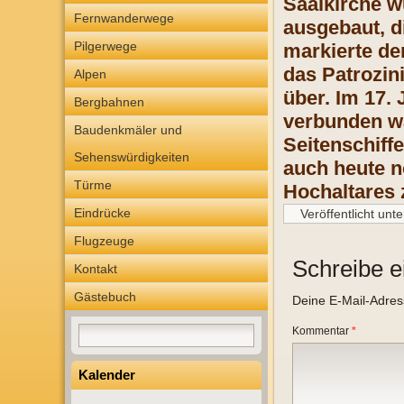
Saalkirche w
Fernwanderwege
ausgebaut, d
Pilgerwege
markierte de
das Patrozin
Alpen
über. Im 17.
Bergbahnen
verbunden wa
Baudenkmäler und
Seitenschiff
Sehenswürdigkeiten
auch heute no
Türme
Hochaltares 
Eindrücke
Veröffentlicht unte
Flugzeuge
Schreibe 
Kontakt
Gästebuch
Deine E-Mail-Adresse
Kommentar
*
Kalender