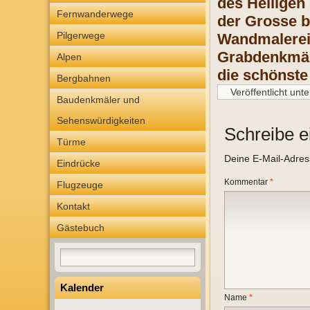
des Heiligen
Fernwanderwege
der Grosse b
Pilgerwege
Wandmalereie
Grabdenkmäle
Alpen
die schönste
Bergbahnen
Veröffentlicht unte
Baudenkmäler und
Sehenswürdigkeiten
Schreibe 
Türme
Deine E-Mail-Adresse
Eindrücke
Kommentar
*
Flugzeuge
Kontakt
Gästebuch
Kalender
Name
*