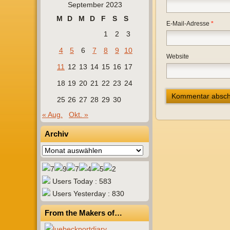
September 2023
M
D
M
D
F
S
S
E-Mail-Adresse
*
1
2
3
4
5
6
7
8
9
10
Website
11
12
13
14
15
16
17
18
19
20
21
22
23
24
25
26
27
28
29
30
« Aug.
Okt. »
Archiv
Archiv
Users Today : 583
Users Yesterday : 830
From the Makers of…