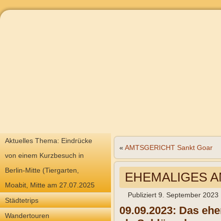
Aktuelles Thema: Eindrücke
«
AMTSGERICHT Sankt Goar
von einem Kurzbesuch in
Berlin-Mitte (Tiergarten,
EHEMALIGES A
Moabit, Mitte am 27.07.2025
Publiziert
9. September 2023
Städtetrips
09.09.2023: Das eh
Wandertouren