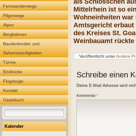
als Schlösschen aus
Fernwanderwege
Mittelrhein ist so e
Pilgerwege
Wohneinheiten war u
Amtsgericht erbaut 
Alpen
des Kreises St. Goa
Bergbahnen
Weinbauamt rückte 
Baudenkmäler und
Sehenswürdigkeiten
Veröffentlicht unter
Andere Pr
Türme
Eindrücke
Schreibe einen 
Flugzeuge
Deine E-Mail-Adresse wird nicht
Kontakt
Kommentar
*
Gästebuch
Kalender