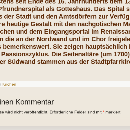
stens seit Ende des 16. Jahrhunderts dem 
fründnerspital als Gotteshaus. Das Spital s
 der Stadt und den Amtsdörfern zur Verfü
hre heutige Gestalt mit den nachgotischen 
hen und dem Eingangsportal im Renaissance
em die an der Nordwand und im Chor freigel
 bemerkenswert. Sie zeigen hauptsächlich 
n Passionszyklus. Die Seitenaltäre (um 1700
 der Südwand stammen aus der Stadtpfarrkir
r
Kirchen
einen Kommentar
 wird nicht veröffentlicht.
Erforderliche Felder sind mit
*
markiert