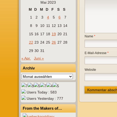
Mai 2023
M
D
M
D
F
S
S
1
2
3
4
5
6
7
8
9
10
11
12
13
14
15
16
17
18
19
20
21
Name
*
22
23
24
25
26
27
28
29
30
31
E-Mail-Adresse
*
« Apr.
Juni »
Archiv
Website
Archiv
Users Today : 583
Users Yesterday : 777
From the Makers of…