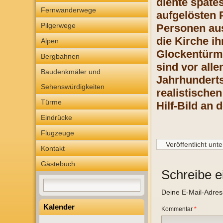
diente späte
Fernwanderwege
aufgelösten P
Pilgerwege
Personen aus
die Kirche i
Alpen
Glockentürmc
Bergbahnen
sind vor all
Baudenkmäler und
Jahrhunderts
Sehenswürdigkeiten
realistische
Türme
Hilf-Bild an
Eindrücke
Flugzeuge
Veröffentlicht unte
Kontakt
Gästebuch
Schreibe 
Deine E-Mail-Adresse
Kalender
Kommentar
*