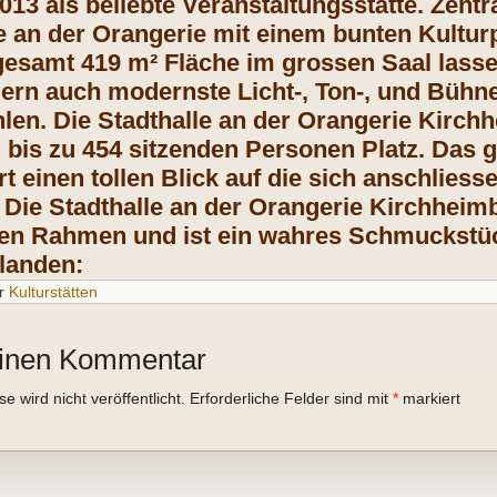
013 als beliebte Veranstaltungsstätte. Zent
le an der Orangerie mit einem bunten Kult
sgesamt 419 m² Fläche im grossen Saal lasse
ern auch modernste Licht-, Ton-, und Bühne
hlen. Die Stadthalle an der Orangerie Kirch
 bis zu 454 sitzenden Personen Platz. Das g
t einen tollen Blick auf die sich anschlies
 Die Stadthalle an der Orangerie Kirchheimb
en Rahmen und ist ein wahres Schmuckstüc
landen:
r
Kulturstätten
einen Kommentar
 wird nicht veröffentlicht.
Erforderliche Felder sind mit
*
markiert