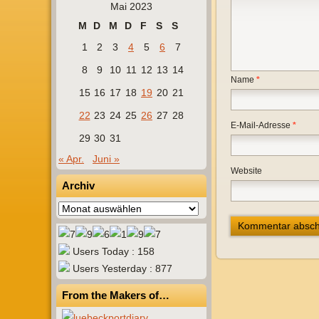
Mai 2023
M
D
M
D
F
S
S
1
2
3
4
5
6
7
8
9
10
11
12
13
14
Name
*
15
16
17
18
19
20
21
22
23
24
25
26
27
28
E-Mail-Adresse
*
29
30
31
« Apr.
Juni »
Website
Archiv
Archiv
Users Today : 158
Users Yesterday : 877
From the Makers of…