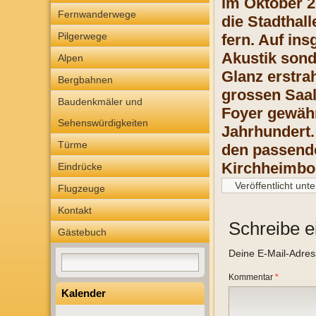
im Oktober 2
Fernwanderwege
die Stadthal
Pilgerwege
fern. Auf in
Akustik sond
Alpen
Glanz erstra
Bergbahnen
grossen Saal
Baudenkmäler und
Foyer gewähr
Sehenswürdigkeiten
Jahrhundert.
Türme
den passend
Kirchheimbo
Eindrücke
Veröffentlicht unte
Flugzeuge
Kontakt
Schreibe 
Gästebuch
Deine E-Mail-Adresse
Kommentar
*
Kalender