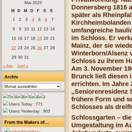
Mai 2023
Donnersberg 1816 a
M
D
M
D
F
S
S
später als Rheinpfa
1
2
3
4
5
6
7
Kirchheimbolanden 
8
9
10
11
12
13
14
umfangreiche bauli
im Schloss. Er verk
15
16
17
18
19
20
21
Mainz, der sie wie
22
23
24
25
26
27
28
Winterborn/Alsenz v
29
30
31
Schloss zu ihrem Ha
« Apr.
Juni »
Am 3. November 186
Brunck ließ diesen
Archiv
errichten. Im Jahre
Archiv
„Seniorenresidenz S
frühere Form und se
Users Today : 771
Schlosses als dreif
Users Yesterday : 903
Schlossgarten – die
From the Makers of…
Umgestaltung im Auf