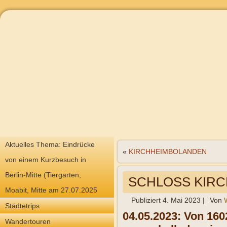
Aktuelles Thema: Eindrücke
«
KIRCHHEIMBOLANDEN
von einem Kurzbesuch in
Berlin-Mitte (Tiergarten,
SCHLOSS KIR
Moabit, Mitte am 27.07.2025
Publiziert
4. Mai 2023
|
Von
Städtetrips
04.05.2023: Von 160
Wandertouren