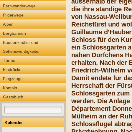
ausserhalb der eige
Fernwanderwege
die ihre ständige R
Pilgerwege
von Nassau-Weilburg
Reichsfürst und wol
Alpen
Guillaume d’Hauber
Bergbahnen
Schloss für den Kur
Baudenkmäler und
ein Schlossgarten 
Sehenswürdigkeiten
nahen Dörfchens Hai
Türme
erhalten. Nach der 
Friedrich-Wilhelm 
Eindrücke
Damit endete für da
Flugzeuge
Herrschaft der Für
Kontakt
Schlossgarten zum f
Gästebuch
werden. Die Anlage 
Département Donners
Mülheim an der Ruhr
Kalender
Schlossflügel abtra
Privatwohnung. Nac