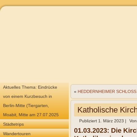
Aktuelles Thema: Eindrücke
«
HEDDERNHEIMER SCHLOSS (F
von einem Kurzbesuch in
Berlin-Mitte (Tiergarten,
Katholische Kirc
Moabit, Mitte am 27.07.2025
Publiziert
1. März 2023
|
Von
Städtetrips
01.03.2023: Die Kir
Wandertouren