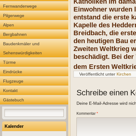
Katholiken im damal
Fernwanderwege
Einwohner wurden la
Pilgerwege
entstand die erste 
Kapelle des Heddern
Alpen
Breidbach, die erst
Bergbahnen
den heutigen Bau er
Baudenkmäler und
Zweiten Weltkrieg w
Sehenswürdigkeiten
beschädigt. Bei der
Türme
dem Ersten Weltkri
Eindrücke
Veröffentlicht unter
Kirchen
Flugzeuge
Kontakt
Schreibe einen 
Gästebuch
Deine E-Mail-Adresse wird nicht
Kommentar
*
Kalender