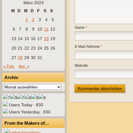
März 2023
M
D
M
D
F
S
S
1
2
3
4
5
Name
*
6
7
8
9
10
11
12
13
14
15
16
17
18
19
E-Mail-Adresse
*
20
21
22
23
24
25
26
27
28
29
30
31
Website
« Feb.
Apr. »
Archiv
Archiv
Users Today : 830
Users Yesterday : 830
From the Makers of…