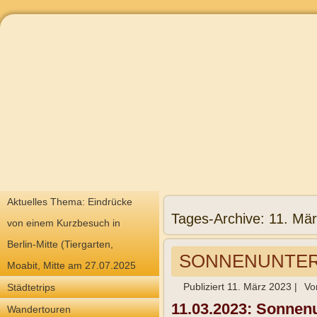
Aktuelles Thema: Eindrücke
Tages-Archive:
11. Mä
von einem Kurzbesuch in
Berlin-Mitte (Tiergarten,
SONNENUNTER
Moabit, Mitte am 27.07.2025
Publiziert
11. März 2023
|
Vo
Städtetrips
11.03.2023:
Sonnenu
Wandertouren