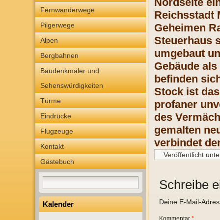
Nordseite ei
Fernwanderwege
Reichsstadt 
Pilgerwege
Geheimen Rat
Steuerhaus s
Alpen
umgebaut und
Bergbahnen
Gebäude als 
Baudenkmäler und
befinden sic
Sehenswürdigkeiten
Stock ist da
Türme
profaner unv
des Vermächt
Eindrücke
gemalten neu
Flugzeuge
verbindet de
Kontakt
Veröffentlicht unte
Gästebuch
Schreibe 
Deine E-Mail-Adresse
Kalender
Kommentar
*