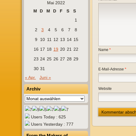
Mai 2022
M
D
M
D
F
S
S
1
2
3
4
5
6
7
8
9
10
11
12
13
14
15
16
17
18
19
20
21
22
Name
*
23
24
25
26
27
28
29
30
31
E-Mail-Adresse
*
« Apr.
Juni »
Archiv
Website
Archiv
Users Today : 625
Users Yesterday : 777
From the Makers of…