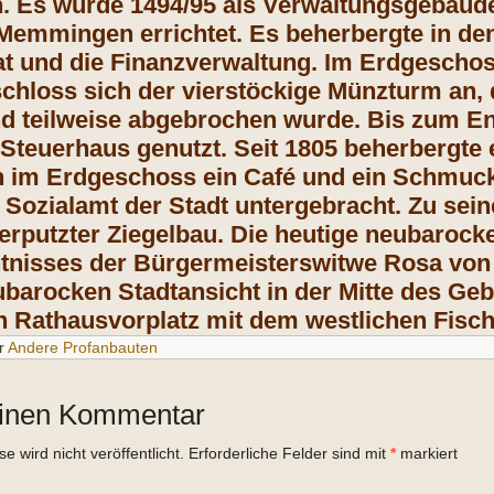
n.
Es wurde 1494/95 als Verwaltungsgebäude
Memmingen errichtet. Es beherbergte in d
 und die Finanzverwaltung. Im Erdgeschos
chloss sich der vierstöckige Münzturm an,
 teilweise abgebrochen wurde. Bis zum En
Steuerhaus genutzt. Seit 1805 beherbergte 
h im Erdgeschoss ein Café und ein Schmuck
s Sozialamt der Stadt untergebracht. Zu sein
erputzter Ziegelbau. Die heutige neubaroc
nisses der Bürgermeisterswitwe Rosa von Z
barocken Stadtansicht in der Mitte des Ge
n Rathausvorplatz mit dem westlichen Fisc
r
Andere Profanbauten
einen Kommentar
 wird nicht veröffentlicht.
Erforderliche Felder sind mit
*
markiert