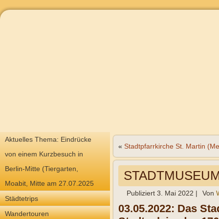
Aktuelles Thema: Eindrücke
«
Stadtpfarrkirche St. Martin (
von einem Kurzbesuch in
Berlin-Mitte (Tiergarten,
STADTMUSEUM
Moabit, Mitte am 27.07.2025
Publiziert
3. Mai 2022
|
Von
Städtetrips
03.05.2022: Das St
Wandertouren