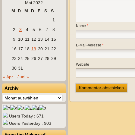
Mai 2022
M
D
M
D
F
S
S
1
Name
*
2
3
4
5
6
7
8
9
10
11
12
13
14
15
E-Mail-Adresse
*
16
17
18
19
20
21
22
23
24
25
26
27
28
29
Website
30
31
« Apr.
Juni »
Archiv
Archiv
Users Today : 671
Users Yesterday : 903
From the Makers of…