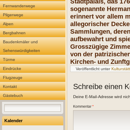
Stadtpalais, das 17
Fernwanderwege
sogenannte Hermans
Pilgerwege
erinnert vor allem
allegorischer Decke
Alpen
Sammlungen, deren 
Bergbahnen
aufbewahrt und spie
Baudenkmäler und
Grosszügige Zimmerf
Sehenswürdigkeiten
von der patrizisch
Türme
Kirchen- und Zunft
Eindrücke
Veröffentlicht unter
Kulturstät
Flugzeuge
Schreibe einen 
Kontakt
Gästebuch
Deine E-Mail-Adresse wird nicht
Kommentar
*
Kalender