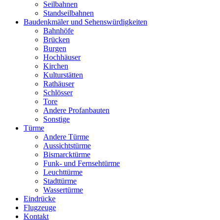
Seilbahnen
Standseilbahnen
Baudenkmäler und Sehenswürdigkeiten
Bahnhöfe
Brücken
Burgen
Hochhäuser
Kirchen
Kulturstätten
Rathäuser
Schlösser
Tore
Andere Profanbauten
Sonstige
Türme
Andere Türme
Aussichtstürme
Bismarcktürme
Funk- und Fernsehtürme
Leuchttürme
Stadttürme
Wassertürme
Eindrücke
Flugzeuge
Kontakt