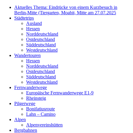
Aktuelles Thema: Eindrücke von einem Kurzbesuch in
Berlin-Mitte (Tiergarten, Moabit, Mitte am 27.07.2025
Städtetrips
Ausland
Hessen
Norddeutschland
Ostdeutschland
Süddeutschland
Westdeutschland
Wandertouren
Hessen
Norddeutschland
Ostdeutschland
Süddeutschland
Westdeutschland
Fernwanderwege
Europäische Fernwanderwege E1-9
Rheinsteig
Pilgerwege
Bonifatiusroute
Lahn – Camino
Alpen
Alpenvereinshütten
Bergbahnen