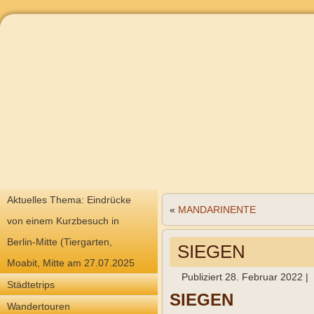
Aktuelles Thema: Eindrücke
«
MANDARINENTE
von einem Kurzbesuch in
Berlin-Mitte (Tiergarten,
SIEGEN
Moabit, Mitte am 27.07.2025
Publiziert
28. Februar 2022
|
Städtetrips
SIEGEN
Wandertouren