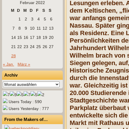
Lesungen erleben. 
Februar 2022
dem Keltischen, „fl
M
D
M
D
F
S
S
war anfangs gemeins
1
2
3
4
5
6
Nassau. Später ging
7
8
9
10
11
12
13
als Residenz. Eine 
14
15
16
17
18
19
20
Persönlichkeiten de
21
22
23
24
25
26
27
Jahrhundert Wilhelm
Wilhelm brach von s
28
Siegen gelegen, au
« Jan.
März »
Historische Zeugnis
Archiv
durch die Innenstadt
Archiv
war. Gleichzeitig is
20.000 Studierende 
Stadtgeschichte war
Users Today : 590
Parkplatz überbaut 
Users Yesterday : 777
entwickelte sich di
From the Makers of…
Markt mit Rathaus u