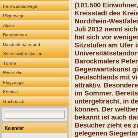
(101.500 Einwohner,
Fernwanderwege
Kreisstadt des Kre
Pilgerwege
Nordrhein-Westfalen
Alpen
Juli 2012 nennt sic
Bergbahnen
hat sich vor wenige
Sitzstufen am Ufer i
Baudenkmäler und
Universitätsstando
Sehenswürdigkeiten
Barockmalers Pete
Türme
Gegenwartskunst gib
Eindrücke
Deutschlands
mit v
Flugzeuge
attraktiv. Besondere
Kontakt
im Sommer. Bereits
untergebracht, in 
Gästebuch
können. Der weltbe
bekannt ist auch d
Besucher zieht es zu
Kalender
gelegenen Siegerla