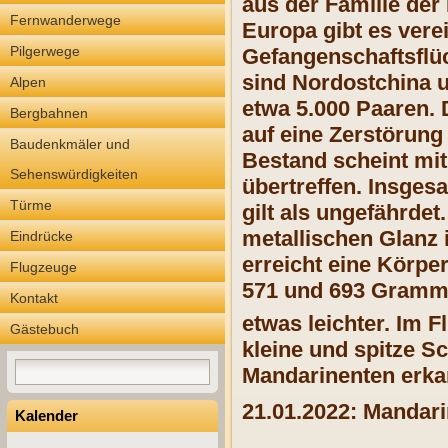
aus der Familie der 
Fernwanderwege
Europa gibt es vere
Pilgerwege
Gefangenschaftsflüc
sind Nordostchina u
Alpen
etwa 5.000 Paaren. 
Bergbahnen
auf eine Zerstörun
Baudenkmäler und
Bestand scheint mit
Sehenswürdigkeiten
übertreffen. Insges
Türme
gilt als ungefährde
metallischen Glanz 
Eindrücke
erreicht eine Körp
Flugzeuge
571 und 693 Gramm.
Kontakt
etwas leichter.
Im F
Gästebuch
kleine und spitze S
Mandarinenten erka
21.01.2022: Mandar
Kalender