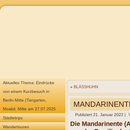
Aktuelles Thema: Eindrücke
«
BLÄSSHUHN
von einem Kurzbesuch in
Berlin-Mitte (Tiergarten,
MANDARINENT
Moabit, Mitte am 27.07.2025
Publiziert
21. Januar 2022
|
Städtetrips
Die Mandarinente (Ai
Wandertouren