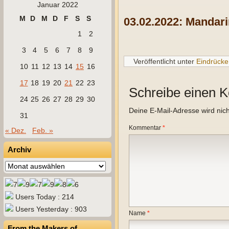
Januar 2022
M
D
M
D
F
S
S
03.02.2022: Mandar
1
2
3
4
5
6
7
8
9
Veröffentlicht unter
Eindrücke
10
11
12
13
14
15
16
17
18
19
20
21
22
23
Schreibe einen 
24
25
26
27
28
29
30
Deine E-Mail-Adresse wird nicht
31
Kommentar
*
« Dez.
Feb. »
Archiv
Archiv
Users Today : 214
Users Yesterday : 903
Name
*
From the Makers of…