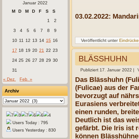
Januar 2022
M
D
M
D
F
S
S
03.02.2022: Mandar
1
2
3
4
5
6
7
8
9
10
11
12
13
14
15
16
Veröffentlicht unter
Eindrücke
17
18
19
20
21
22
23
BLÄSSHUHN
24
25
26
27
28
29
30
Publiziert
17. Januar 2022
|
31
Das Blässhuhn (Fuli
« Dez.
Feb. »
(Fulicae) aus der Fa
Archiv
bevorzugt auf nährst
Archiv
Eurasiens verbreite
einen runden, breit
Deutlich ist das wei
Users Today : 795
gefärbt. Die Iris i
Users Yesterday : 830
können Blässhühner