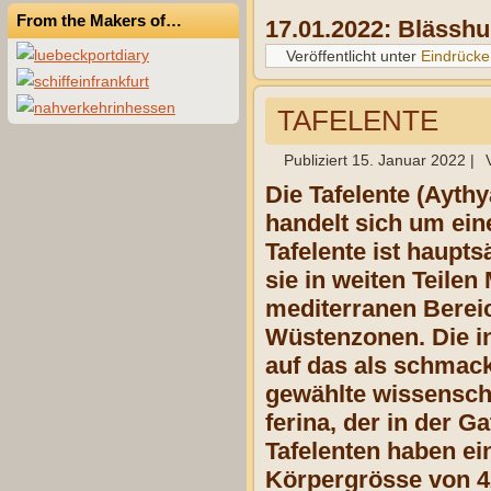
From the Makers of…
17.01.2022: Blässh
Veröffentlicht unter
Eindrücke
TAFELENTE
Publiziert
15. Januar 2022
|
Die Tafelente (Aythy
handelt sich um eine
Tafelente ist haupt
sie in weiten Teilen
mediterranen Berei
Wüstenzonen. Die in
auf das als schmack
gewählte wissenschaf
ferina, der in der G
Tafelenten haben ei
Körpergrösse von 42