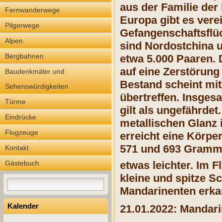
aus der Familie der 
Fernwanderwege
Europa gibt es vere
Pilgerwege
Gefangenschaftsflüc
Alpen
sind Nordostchina u
Bergbahnen
etwa 5.000 Paaren. 
auf eine Zerstörun
Baudenkmäler und
Bestand scheint mit
Sehenswürdigkeiten
übertreffen. Insges
Türme
gilt als ungefährde
Eindrücke
metallischen Glanz 
Flugzeuge
erreicht eine Körp
571 und 693 Gramm.
Kontakt
Gästebuch
etwas leichter.
Im F
kleine und spitze S
Mandarinenten erka
Kalender
21.01.2022: Mandar