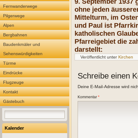
9. September 1937 
Fernwanderwege
ohne jeden äussere
Pilgerwege
Mittelturm, im Oste
und Paul ist Pfarrk
Alpen
katholischen Glaub
Bergbahnen
Pfarreigebiet die z
Baudenkmäler und
darstellt:
Sehenswürdigkeiten
Veröffentlicht unter
Kirchen
Türme
Eindrücke
Schreibe einen 
Flugzeuge
Deine E-Mail-Adresse wird nicht
Kontakt
Kommentar
*
Gästebuch
Kalender