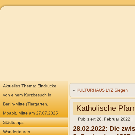
Aktuelles Thema: Eindrücke
«
KULTURHAUS LYZ Siegen
von einem Kurzbesuch in
Berlin-Mitte (Tiergarten,
Katholische Pfarr
Moabit, Mitte am 27.07.2025
Publiziert
28. Februar 2022
|
Städtetrips
28.02.2022: Die zw
Wandertouren