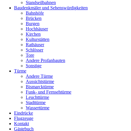
Standseilbahnen
Baudenkmäler und Sehenswürdigkeiten
Bahnhöfe
Brücken
Burgen
Hochhäuser
Kirchen
Kulturstätten
Rathäuser
Schlösser
Tore
Andere Profanbauten
Sonstige
Türme
Andere Türme
Aussichtstürme
Bismarcktürme
Funk- und Fernsehtürme
Leuchttürme
Stadttürme
Wassertürme
Eindrücke
Flugzeuge
Kontakt
Gästebuch