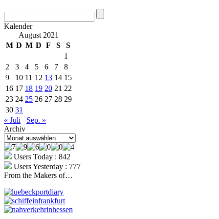
Kalender
August 2021
M
D
M
D
F
S
S
1
2
3
4
5
6
7
8
9
10
11
12
13
14
15
16
17
18
19
20
21
22
23
24
25
26
27
28
29
30
31
« Juli
Sep. »
Archiv
Archiv
Users Today : 842
Users Yesterday : 777
From the Makers of…