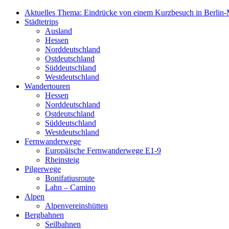
Aktuelles Thema: Eindrücke von einem Kurzbesuch in Berlin-M
Städtetrips
Ausland
Hessen
Norddeutschland
Ostdeutschland
Süddeutschland
Westdeutschland
Wandertouren
Hessen
Norddeutschland
Ostdeutschland
Süddeutschland
Westdeutschland
Fernwanderwege
Europäische Fernwanderwege E1-9
Rheinsteig
Pilgerwege
Bonifatiusroute
Lahn – Camino
Alpen
Alpenvereinshütten
Bergbahnen
Seilbahnen