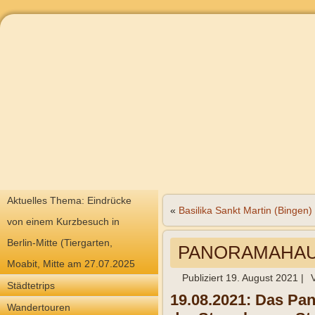
Aktuelles Thema: Eindrücke
«
Basilika Sankt Martin (Bingen)
von einem Kurzbesuch in
Berlin-Mitte (Tiergarten,
PANORAMAHAUS
Moabit, Mitte am 27.07.2025
Publiziert
19. August 2021
|
Städtetrips
19.08.2021: Das Pa
Wandertouren