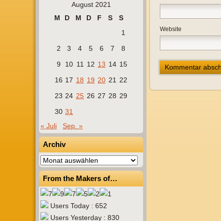
August 2021
M
D
M
D
F
S
S
Website
1
2
3
4
5
6
7
8
9
10
11
12
13
14
15
16
17
18
19
20
21
22
23
24
25
26
27
28
29
30
31
« Juli
Sep. »
Archiv
Archiv
From the Makers of…
Users Today : 652
Users Yesterday : 830