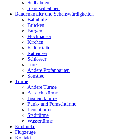
Seilbahnen
Standseilbahnen
Baudenkmäler und Sehenswürdigkeiten
Bahnhöfe
Brücken
Burgen
Hochhäuser
Kirchen
Kulturstätten
Rathäuser
Schlösser
Tore
Andere Profanbauten
Sonstige
Türme
Andere Türme
Aussichtstürme
Bismarcktürme
Funk- und Fernsehtürme
Leuchttürme
Stadttürme
Wassertürme
Eindrücke
Flugzeuge
Kontakt