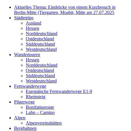
Aktuelles Thema: Eindrücke von einem Kurzbesuch in
Berlin-Mitte (Tiergarten, Moabit, Mitte am 27.07.2025
Städtetrips
Ausland
Hessen
Norddeutschland
Ostdeutschland
Süddeutschland
Westdeutschland
Wandertouren
Hessen
Norddeutschland
Ostdeutschland
Süddeutschland
Westdeutschland
Fernwanderwege
Europäische Fernwanderwege E1-9
Rheinsteig
Pilgerwege
Bonifatiusroute
Lahn – Camino
Alpen
Alpenvereinshütten
Bergbahnen