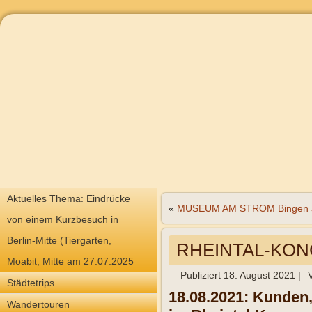
Aktuelles Thema: Eindrücke
«
MUSEUM AM STROM Bingen 
von einem Kurzbesuch in
Berlin-Mitte (Tiergarten,
RHEINTAL-KON
Moabit, Mitte am 27.07.2025
Publiziert
18. August 2021
|
Städtetrips
18.08.2021: Kunden,
Wandertouren