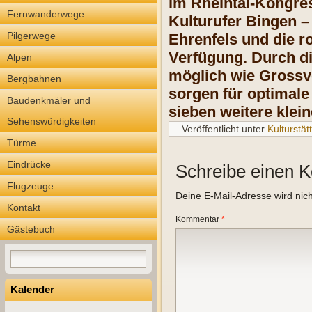
im Rheintal-Kongres
Fernwanderwege
Kulturufer Bingen –
Pilgerwege
Ehrenfels und die r
Verfügung. Durch di
Alpen
möglich wie Grossve
Bergbahnen
sorgen für optimale
Baudenkmäler und
sieben weitere klei
Sehenswürdigkeiten
Veröffentlicht unter
Kulturstät
Türme
Eindrücke
Schreibe einen 
Flugzeuge
Deine E-Mail-Adresse wird nicht
Kontakt
Kommentar
*
Gästebuch
Kalender