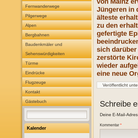
von Mainz er
Fernwanderwege
Jüngeren in 
Pilgerwege
älteste erha
zu den erhal
Alpen
gefertigte E
Bergbahnen
beeindrucken
Baudenkmäler und
sich darüber
Sehenswürdigkeiten
zerstörte Ki
Türme
wieder aufge
eine neue Or
Eindrücke
Flugzeuge
Veröffentlicht unte
Kontakt
Gästebuch
Schreibe 
Deine E-Mail-Adresse
Kommentar
*
Kalender