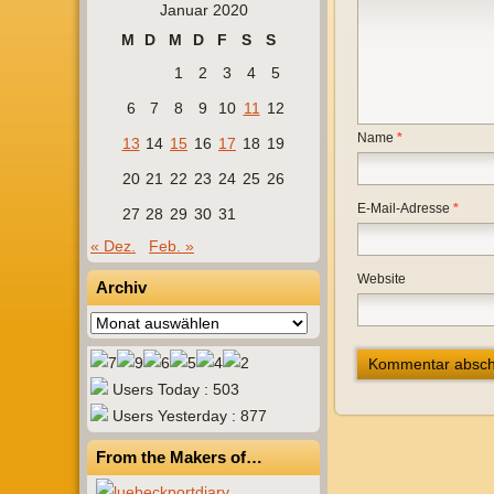
Januar 2020
M
D
M
D
F
S
S
1
2
3
4
5
6
7
8
9
10
11
12
Name
*
13
14
15
16
17
18
19
20
21
22
23
24
25
26
E-Mail-Adresse
*
27
28
29
30
31
« Dez.
Feb. »
Website
Archiv
Archiv
Users Today : 503
Users Yesterday : 877
From the Makers of…