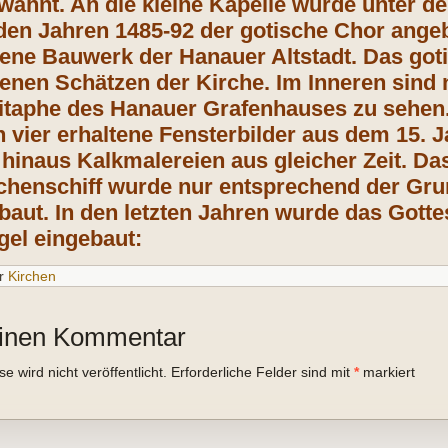
wähnt. An die kleine Kapelle wurde unter de
den Jahren 1485-92 der gotische Chor ange
ltene Bauwerk der Hanauer Altstadt.
Das got
tenen Schätzen der Kirche. Im Inneren sind 
pitaphe des Hanauer Grafenhauses zu sehen
 vier erhaltene Fensterbilder aus dem 15. Ja
 hinaus Kalkmalereien aus gleicher Zeit.
Das
rchenschiff wurde nur entsprechend der G
baut.
In den letzten Jahren wurde das Gott
gel eingebaut:
r
Kirchen
einen Kommentar
 wird nicht veröffentlicht.
Erforderliche Felder sind mit
*
markiert