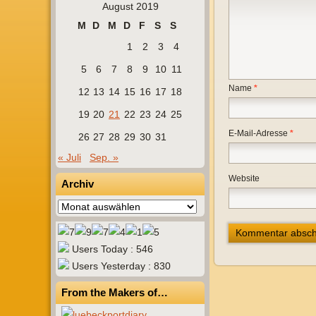
August 2019
M
D
M
D
F
S
S
1
2
3
4
5
6
7
8
9
10
11
Name
*
12
13
14
15
16
17
18
19
20
21
22
23
24
25
E-Mail-Adresse
*
26
27
28
29
30
31
« Juli
Sep. »
Website
Archiv
Archiv
Users Today : 546
Users Yesterday : 830
From the Makers of…