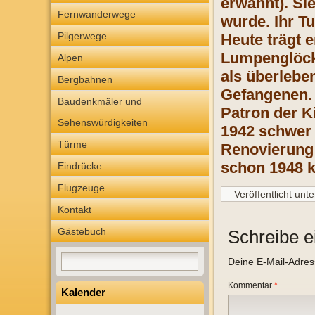
erwähnt). Sie
Fernwanderwege
wurde. Ihr T
Pilgerwege
Heute trägt 
Lumpenglöckc
Alpen
als überleben
Bergbahnen
Gefangenen. 
Baudenkmäler und
Patron der K
Sehenswürdigkeiten
1942 schwer 
Türme
Renovierung 
schon 1948 k
Eindrücke
Flugzeuge
Veröffentlicht unte
Kontakt
Gästebuch
Schreibe 
Deine E-Mail-Adresse
Kommentar
*
Kalender