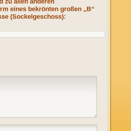
d zu allen anderen
orm eines bekrönten großen „B“
asse (Sockelgeschoss):