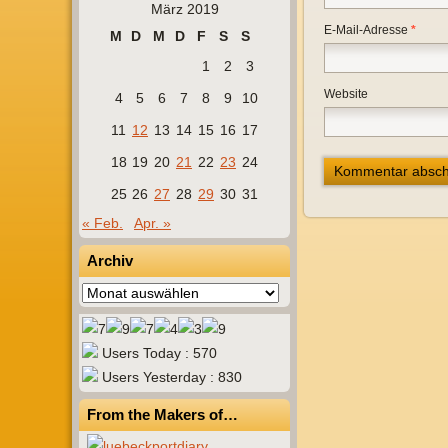
März 2019
E-Mail-Adresse
*
M
D
M
D
F
S
S
1
2
3
Website
4
5
6
7
8
9
10
11
12
13
14
15
16
17
18
19
20
21
22
23
24
25
26
27
28
29
30
31
« Feb.
Apr. »
Archiv
Archiv
Users Today : 570
Users Yesterday : 830
From the Makers of…