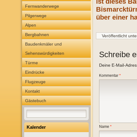
ist dieses B
Fernwanderwege
Bismarcktürm
Pilgerwege
über einer h
Alpen
Bergbahnen
Veröffentlicht unte
Baudenkmäler und
Schreibe 
Sehenswürdigkeiten
Türme
Deine E-Mail-Adresse
Eindrücke
Kommentar
*
Flugzeuge
Kontakt
Gästebuch
Kalender
Name
*