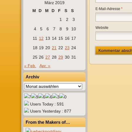
März 2019
E-Mail-Adresse
*
M
D
M
D
F
S
S
1
2
3
Website
4
5
6
7
8
9
10
11
12
13
14
15
16
17
18
19
20
21
22
23
24
25
26
27
28
29
30
31
« Feb.
Apr. »
Archiv
Archiv
Users Today : 591
Users Yesterday : 877
From the Makers of…