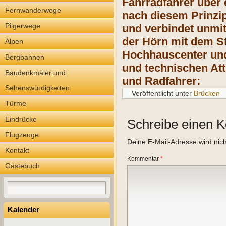
Fahrradfahrer über d
Fernwanderwege
nach diesem Prinzip 
Pilgerwege
und verbindet unmi
der Hörn mit dem S
Alpen
Hochhauscenter und
Bergbahnen
und technischen Att
Baudenkmäler und
und Radfahrer:
Sehenswürdigkeiten
Veröffentlicht unter
Brücken
Türme
Eindrücke
Schreibe einen 
Flugzeuge
Deine E-Mail-Adresse wird nicht
Kontakt
Kommentar
*
Gästebuch
Kalender