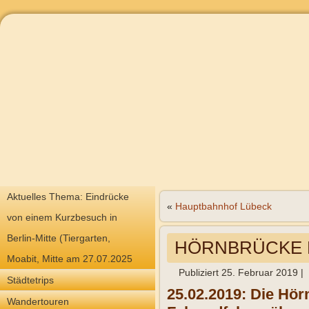
Aktuelles Thema: Eindrücke
«
Hauptbahnhof Lübeck
von einem Kurzbesuch in
Berlin-Mitte (Tiergarten,
HÖRNBRÜCKE K
Moabit, Mitte am 27.07.2025
Publiziert
25. Februar 2019
|
Städtetrips
25.02.2019: Die Hör
Wandertouren