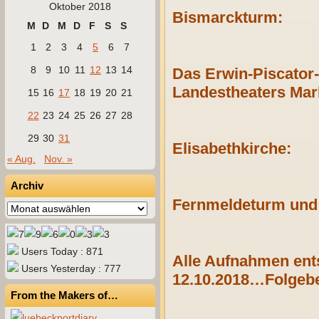
Oktober 2018
Bismarckturm:
M
D
M
D
F
S
S
1
2
3
4
5
6
7
8
9
10
11
12
13
14
Das Erwin-Piscator-
Landestheaters Mar
15
16
17
18
19
20
21
22
23
24
25
26
27
28
29
30
31
Elisabethkirche:
« Aug.
Nov. »
Archiv
Fernmeldeturm und 
Archiv
Users Today : 871
Alle Aufnahmen ent
Users Yesterday : 777
12.10.2018…Folgebe
From the Makers of…