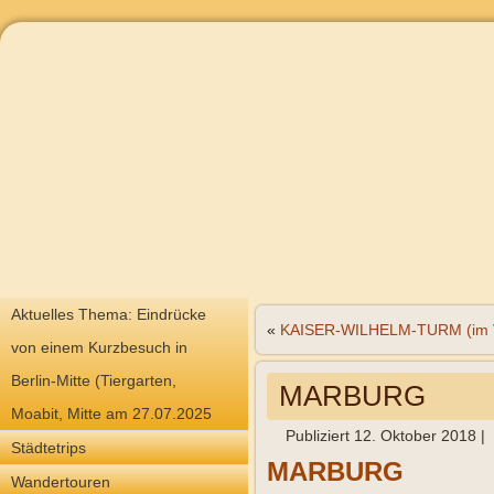
Aktuelles Thema: Eindrücke
«
KAISER-WILHELM-TURM (im Vo
von einem Kurzbesuch in
Berlin-Mitte (Tiergarten,
MARBURG
Moabit, Mitte am 27.07.2025
Publiziert
12. Oktober 2018
|
Städtetrips
MARBURG
Wandertouren