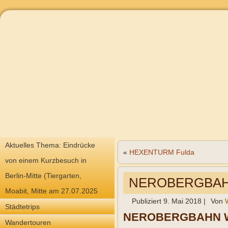
Aktuelles Thema: Eindrücke
«
HEXENTURM Fulda
von einem Kurzbesuch in
Berlin-Mitte (Tiergarten,
NEROBERGBAH
Moabit, Mitte am 27.07.2025
Publiziert
9. Mai 2018
|
Von
Städtetrips
NEROBERGBAHN 
Wandertouren