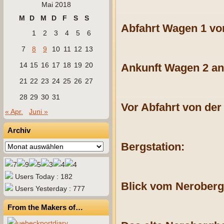
Mai 2018
M
D
M
D
F
S
S
Abfahrt Wagen 1 von
1
2
3
4
5
6
7
8
9
10
11
12
13
14
15
16
17
18
19
20
Ankunft Wagen 2 an 
21
22
23
24
25
26
27
28
29
30
31
Vor Abfahrt von der 
« Apr.
Juni »
Archiv
Bergstation:
Archiv
Users Today : 182
Blick vom Neroberg
Users Yesterday : 777
From the Makers of…