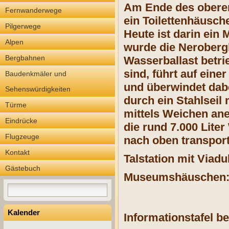
Am Ende des oberen 
Fernwanderwege
ein Toilettenhäusch
Pilgerwege
Heute ist darin ein
Alpen
wurde die Neroberg­b
Bergbahnen
Wasserballast betri
sind, führt auf ein
Baudenkmäler und
und überwindet dab
Sehenswürdigkeiten
durch ein Stahlseil 
Türme
mittels Weichen an
Eindrücke
die rund 7.000 Lite
Flugzeuge
nach oben transport
Kontakt
Talstation mit Viadu
Gästebuch
Museumshäuschen
Kalender
Informationstafel be