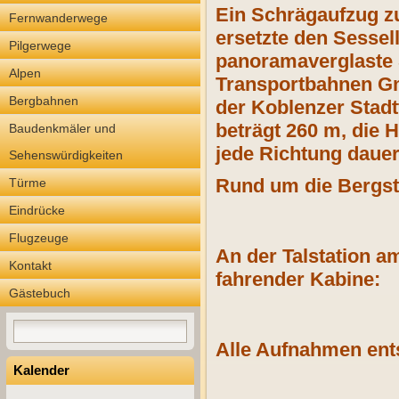
Ein Schrägaufzug zu
Fernwanderwege
ersetzte den Sessell
Pilgerwege
panoramaverglaste
Alpen
Transportbahnen Gm
Bergbahnen
der
Koblenzer Stadtt
beträgt 260 m, die 
Baudenkmäler und
jede Richtung dauer
Sehenswürdigkeiten
Rund um die Bergsta
Türme
Eindrücke
Flugzeuge
An der Talstation a
Kontakt
fahrender Kabine:
Gästebuch
Alle Aufnahmen ent
Kalender