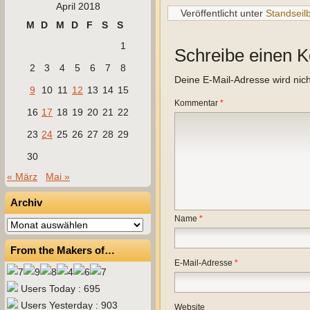
April 2018
Veröffentlicht unter
Standseil
M
D
M
D
F
S
S
1
Schreibe einen 
2
3
4
5
6
7
8
Deine E-Mail-Adresse wird nicht
9
10
11
12
13
14
15
Kommentar
*
16
17
18
19
20
21
22
23
24
25
26
27
28
29
30
« März
Mai »
Archiv
Name
*
Archiv
From the Makers of…
E-Mail-Adresse
*
Users Today : 695
Users Yesterday : 903
Website