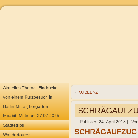
Aktuelles Thema: Eindrücke
«
KOBLENZ
von einem Kurzbesuch in
Berlin-Mitte (Tiergarten,
SCHRÄGAUFZU
Moabit, Mitte am 27.07.2025
Publiziert
24. April 2018
|
Vo
Städtetrips
SCHRÄGAUFZUG 
Wandertouren