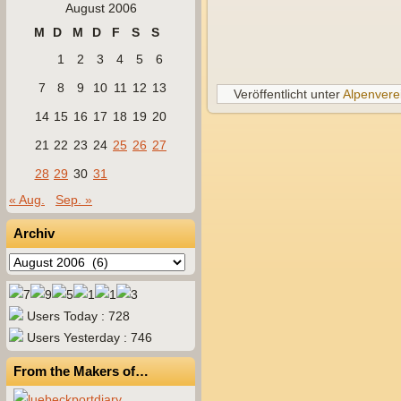
August 2006
M
D
M
D
F
S
S
1
2
3
4
5
6
7
8
9
10
11
12
13
Veröffentlicht unter
Alpenvere
14
15
16
17
18
19
20
21
22
23
24
25
26
27
28
29
30
31
« Aug.
Sep. »
Archiv
Archiv
Users Today : 728
Users Yesterday : 746
From the Makers of…