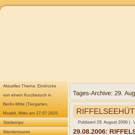
Aktuelles Thema: Eindrücke
Tages-Archive:
29. Aug
von einem Kurzbesuch in
Berlin-Mitte (Tiergarten,
RIFFELSEEHÜTTE
Moabit, Mitte am 27.07.2025
Publiziert
29. August 2006
|
Städtetrips
29.08.2006: RIFFEL
Wandertouren