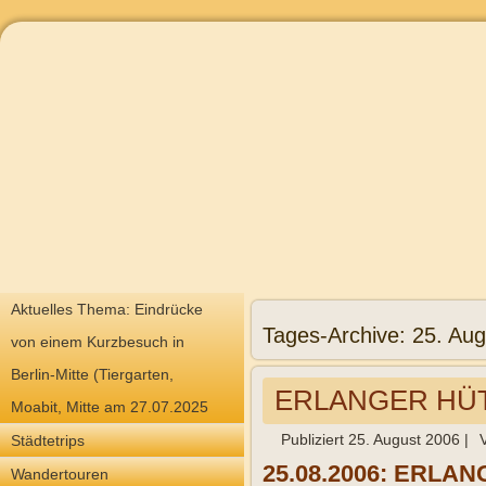
Aktuelles Thema: Eindrücke
Tages-Archive:
25. Aug
von einem Kurzbesuch in
Berlin-Mitte (Tiergarten,
ERLANGER HÜTTE
Moabit, Mitte am 27.07.2025
Publiziert
25. August 2006
|
Städtetrips
25.08.2006: ERLANG
Wandertouren