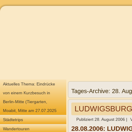
Aktuelles Thema: Eindrücke
Tages-Archive:
28. Aug
von einem Kurzbesuch in
Berlin-Mitte (Tiergarten,
LUDWIGSBURGER 
Moabit, Mitte am 27.07.2025
Publiziert
28. August 2006
|
Städtetrips
28.08.2006: LUDWIG
Wandertouren