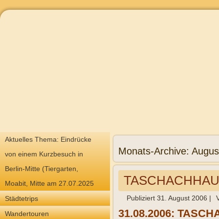
Aktuelles Thema: Eindrücke
Monats-Archive:
Augus
von einem Kurzbesuch in
Berlin-Mitte (Tiergarten,
TASCHACHHAUS 2
Moabit, Mitte am 27.07.2025
Publiziert
31. August 2006
|
Städtetrips
31.08.2006: TASCHA
Wandertouren