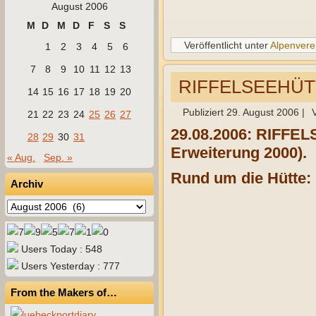
August 2006
M
D
M
D
F
S
S
Veröffentlicht unter
Alpenvere
1
2
3
4
5
6
7
8
9
10
11
12
13
RIFFELSEEHÜTTE
14
15
16
17
18
19
20
Publiziert
29. August 2006
|
21
22
23
24
25
26
27
29.08.2006: RIFFEL
28
29
30
31
Erweiterung 2000).
« Aug.
Sep. »
Rund um die Hütte:
Archiv
Archiv
Users Today : 548
Users Yesterday : 777
From the Makers of…