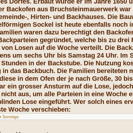
s Dorfes. Erbaut wurde er im Jahre 1650 un
r Backofen aus Bruchsteinmauerwerk war de
meinde-, Hirten- und Backhauses. Die Bau
lförmigen Sockel ist heute ebenfalls noch i
Familien waren dazu berechtigt den Backof
ackparteien gegründet, welche bis zu drei
 von Losen auf die Woche verteilt. Die Bac
s um sechs Uhr bis Samstag 24 Uhr. Im Sc
i Stunden in der Backstube. Die Nutzung ko
g in das Backbuch. Die Familien bereiteten 
diese in dem Ofen der je nach Größe, 30 bis 
r ein grosser Ansturm auf die Lose, jedoch 
 nicht aus, um alle Parteien in eine Woche 
linden Lose eingeführt. Wer solch eines er
ste Woche verschieben:
r
Sonstige