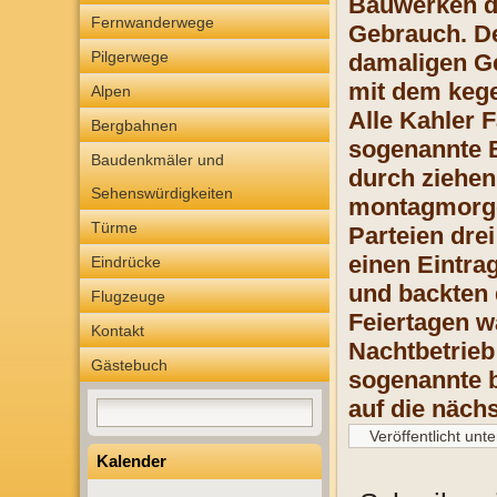
Bauwerken de
Fernwanderwege
Gebrauch. De
Pilgerwege
damaligen Ge
mit dem kege
Alpen
Alle Kahler 
Bergbahnen
sogenannte B
Baudenkmäler und
durch ziehen
Sehenswürdigkeiten
montagmorgen
Türme
Parteien dre
einen Eintra
Eindrücke
und backten 
Flugzeuge
Feiertagen wa
Kontakt
Nachtbetrieb
Gästebuch
sogenannte b
auf die näch
Veröffentlicht unte
Kalender