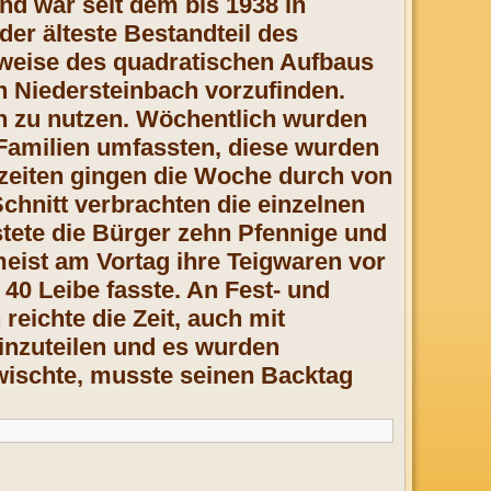
d war seit dem bis 1938 in
r älteste Bestandteil des
weise des quadratischen Aufbaus
n Niedersteinbach vorzufinden.
en zu nutzen. Wöchentlich wurden
 Familien umfassten, diese wurden
kzeiten gingen die Woche durch von
hnitt verbrachten die einzelnen
stete die Bürger zehn Pfennige und
meist am Vortag ihre Teigwaren vor
40 Leibe fasste. An Fest- und
reichte die Zeit, auch mit
einzuteilen und es wurden
wischte, musste seinen Backtag