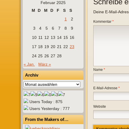
Schreibe 
Februar 2025
M
D
M
D
F
S
S
Deine E-Mail-Adresse
1
2
Kommentar
*
3
4
5
6
7
8
9
10
11
12
13
14
15
16
17
18
19
20
21
22
23
24
25
26
27
28
« Jan.
März »
Name
*
Archiv
Archiv
E-Mail-Adresse
*
Users Today : 875
Website
Users Yesterday : 777
From the Makers of…